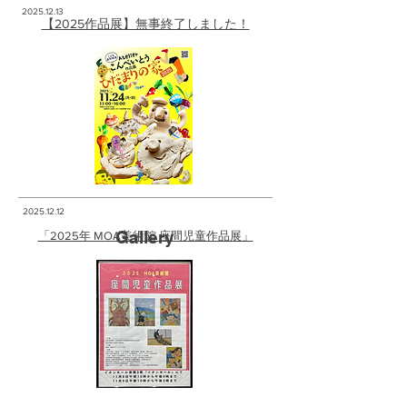
2025.12.13
​【2025作品展】無事終了しました！
2025.12.12
Gallery
「2025年 MOA美術館 座間児童作品展」